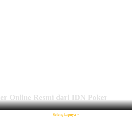
ker Online Resmi dari IDN Poker
ker online yang menyediakan akses ke jaringan
IDN Poker
, salah satu provide
Selengkapnya
rbagai jenis permainan poker dan kartu online dengan koneksi yang stabil dan an
disarankan selalu menggunakan
link resmi dan link alternatif PokerBet88
yang