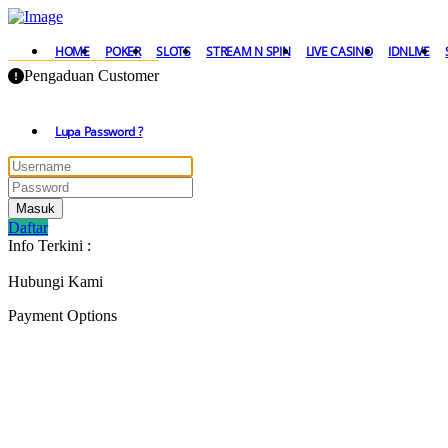
HOME
POKER
SLOTS
STREAM N SPIN
LIVE CASINO
IDNLIVE
Pengaduan Customer
Lupa Password ?
username
Password
Masuk
Daftar
Info Terkini :
Hubungi Kami
Payment Options